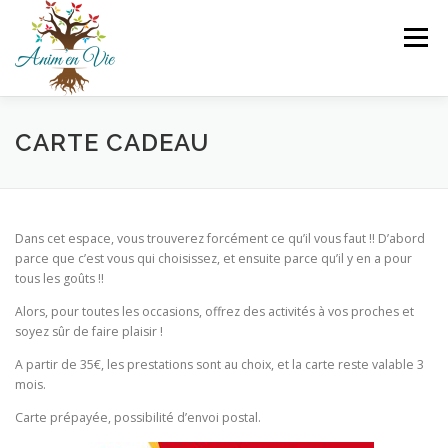
Aller
au
Menu
contenu
A PROPOS
QUI SUIS-JE ?
LES PRESTATIONS
CARTE CADEAU
ESPACE PRO
ACTUALITES
CONTACT
Dans cet espace, vous trouverez forcément ce qu’il vous faut !! D’abord
parce que c’est vous qui choisissez, et ensuite parce qu’il y en a pour
tous les goûts !!
Alors, pour toutes les occasions, offrez des activités à vos proches et
soyez sûr de faire plaisir !
A partir de 35€, les prestations sont au choix, et la carte reste valable 3
mois.
Carte prépayée, possibilité d’envoi postal.