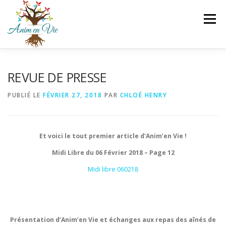
Aller
au
Menu
contenu
A PROPOS
QUI SUIS-JE ?
LES PRESTATIONS
REVUE DE PRESSE
PUBLIÉ LE
FÉVRIER 27, 2018
PAR
CHLOÉ HENRY
ESPACE PRO
ACTUALITES
CONTACT
Et voici le tout premier article d’Anim’en Vie !
Midi Libre du 06 Février 2018 – Page 12
Midi libre 060218
Présentation d’Anim’en Vie et échanges aux repas des aînés de