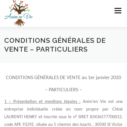
Aller
au
Menu
contenu
A PROPOS
QUI SUIS-JE ?
LES PRESTATIONS
CONDITIONS GÉNÉRALES DE
VENTE – PARTICULIERS
ESPACE PRO
ACTUALITES
CONTACT
CONDITIONS GÉNÉRALES DE VENTE au 1er janvier 2020
– PARTICULIERS –
1 – Présentation et mentions légales :
Anim’en Vie est une
entreprise individuelle créée en nom propre par Chloé
LAURENTI HENRY et inscrite sous le n° SIRET 83436577700012,
code APE 9329Z, située au 5 chemin des Issarts , 30500 St Victor